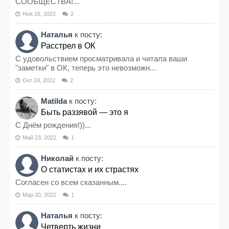
СООБЩЕСТВА!...
Ноя 16, 2022
2
Наталья
к посту:
Расстрел в ОК
С удовольствием просматривала и читала ваши
"заметки" в ОК, теперь это невозможн...
Окт 24, 2022
2
Matilda
к посту:
Быть раззявой — это я
С Днём рождения!))...
Май 23, 2022
1
Николай
к посту:
О статистах и их страстях
Согласен со всем сказанным....
Мар 20, 2022
1
Наталья
к посту:
Четверть жизни