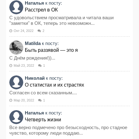
Наталья
к посту:
Расстрел в ОК
С удовольствием просматривала и читала ваши
"заметки" в ОК, теперь это невозможн...
Окт 24, 2022
2
Matilda
к посту:
Быть раззявой — это я
С Днём рождения!))...
Май 23, 2022
1
Николай
к посту:
О статистах и их страстях
Согласен со всем сказанным....
Мар 20, 2022
1
Наталья
к посту:
Четверть жизни
Все верно подмечено про безысходность, про стадное
чувство, которому люди поддаю...