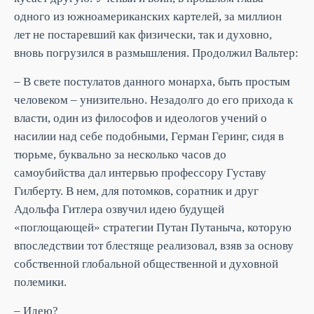
одного из южноамериканских картелей, за миллион
лет не постаревший как физически, так и духовно,
вновь погрузился в размышления. Продолжил Вальтер:
– В свете постулатов данного монарха, быть простым
человеком – унизительно. Незадолго до его прихода к
власти, один из философов и идеологов учений о
насилии над себе подобными, Герман Геринг, сидя в
тюрьме, буквально за несколько часов до
самоубийства дал интервью профессору Густаву
Гилберту. В нем, для потомков, соратник и друг
Адольфа Гитлера озвучил идею будущей
«поглощающей» стратегии Путан Путаныча, которую
впоследствии тот блестяще реализовал, взяв за основу
собственной глобальной общественной и духовной
полемики.
– Идею?