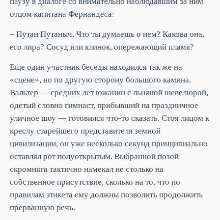
паузу в диалоге со внимательно наблюдавшим за ним
отцом капитана Фернандеса:
– Путан Путаныч. Что ты думаешь о нем? Какова она,
его лира? Сосуд или клинок, опережающий пламя?
Еще один участник беседы находился так же на
«сцене», но по другую сторону большого камина.
Вальтер — средних лет южанин с льняной шевелюрой,
одетый словно гимнаст, прибывший на праздничное
уличное шоу — готовился что-то сказать. Стоя лицом к
креслу старейшего представителя земной
цивилизации, он уже несколько секунд принципиально
оставлял рот полуоткрытым. Выбранной позой
скромняга тактично намекал не столько на
собственное присутствие, сколько на то, что по
правилам этикета ему должны позволить продолжить
прерванную речь.