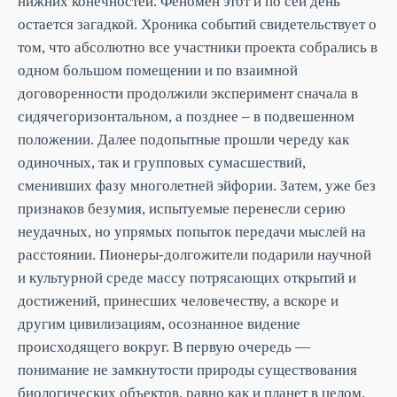
нижних конечностей. Феномен этот и по сей день
остается загадкой. Хроника событий свидетельствует о
том, что абсолютно все участники проекта собрались в
одном большом помещении и по взаимной
договоренности продолжили эксперимент сначала в
сидячегоризонтальном, а позднее – в подвешенном
положении. Далее подопытные прошли череду как
одиночных, так и групповых сумасшествий,
сменивших фазу многолетней эйфории. Затем, уже без
признаков безумия, испытуемые перенесли серию
неудачных, но упрямых попыток передачи мыслей на
расстоянии. Пионеры-долгожители подарили научной
и культурной среде массу потрясающих открытий и
достижений, принесших человечеству, а вскоре и
другим цивилизациям, осознанное видение
происходящего вокруг. В первую очередь —
понимание не замкнутости природы существования
биологических объектов, равно как и планет в целом.