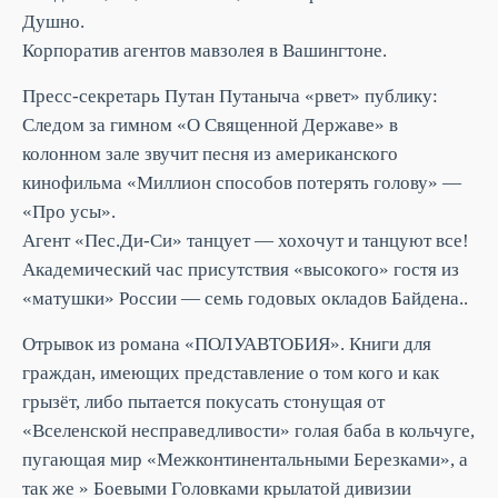
Душно.
Корпоратив агентов мавзолея в Вашингтоне.
Пресс-секретарь Путан Путаныча «рвет» публику:
Следом за гимном «О Священной Державе» в
колонном зале звучит песня из американского
кинофильма «Миллион способов потерять голову» —
«Про усы».
Агент «Пес.Ди-Си» танцует — хохочут и танцуют все!
Академический час присутствия «высокого» гостя из
«матушки» России — семь годовых окладов Байдена..
Отрывок из романа «ПОЛУАВТОБИЯ». Книги для
граждан, имеющих представление о том кого и как
грызёт, либо пытается покусать стонущая от
«Вселенской несправедливости» голая баба в кольчуге,
пугающая мир «Межконтинентальными Березками», а
так же » Боевыми Головками крылатой дивизии