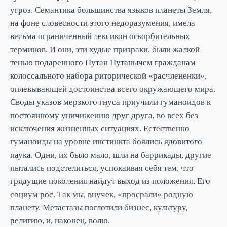
угроз. Семантика большинства языков планеты Земля,
на фоне словесности этого недоразумения, имела
весьма ограниченный лексикон оскорбительных
терминов. И они, эти худые призраки, были жалкой
тенью подаренного Путан Путанычем гражданам
колоссального набора риторической «расчлененки»,
оплевывающей достоинства всего окружающего мира.
Своды указов мерзкого гнуса приучили гуманоидов к
постоянному уничижению друг друга, во всех без
исключения жизненных ситуациях. Естественно
гуманоиды на уровне инстинкта боялись ядовитого
паука. Одни, их было мало, шли на баррикады, другие
пытались подстелиться, успокаивая себя тем, что
грядущие поколения найдут выход из положения. Его
социум рос. Так мы, внучек, «просрали» родную
планету. Метастазы поглотили бизнес, культуру,
религию, и, наконец, волю.